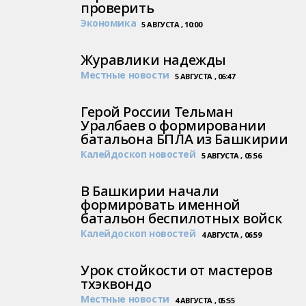
проверить
Экономика
5 АВГУСТА , 10:00
Журавлики надежды
Местные новости
5 АВГУСТА , 06:47
Герой России Тельман
Уралбаев о формировании
батальона БПЛА из Башкирии
Калейдоскоп новостей
5 АВГУСТА , 05:56
В Башкирии начали
формировать именной
батальон беспилотных войск
Калейдоскоп новостей
4 АВГУСТА , 06:59
Урок стойкости от мастеров
тхэквондо
Местные новости
4 АВГУСТА , 05:55