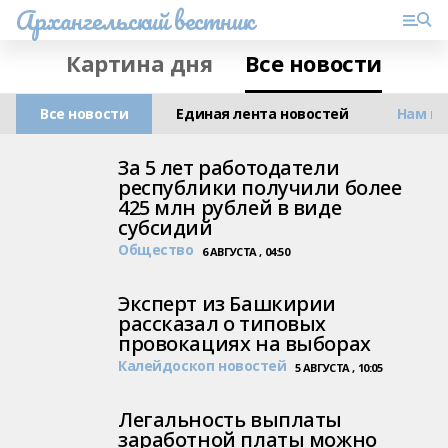
Архангельский вестник
Картина дня
Все новости
Все новости
Единая лента новостей
Нам п
За 5 лет работодатели
республики получили более
425 млн рублей в виде
субсидий
Общество
6 АВГУСТА , 04:50
Эксперт из Башкирии
рассказал о типовых
провокациях на выборах
Калейдоскоп новостей
5 АВГУСТА , 10:05
Легальность выплаты
заработной платы можно